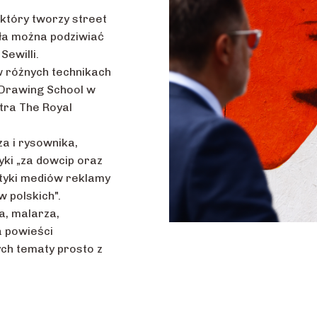
który tworzy street
ieła można podziwiać
Sewilli.
 w różnych technikach
 Drawing School w
tra The Royal
a i rysownika,
yki „za dowcip oraz
styki mediów reklamy
 polskich".
a, malarza,
a powieści
ch tematy prosto z