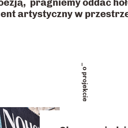
oezją, pragniemy oddać hołd
ent artystyczny w przestrze
o projekcie