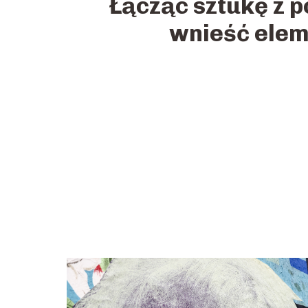
Łącząc sztukę z p
wnieść elem