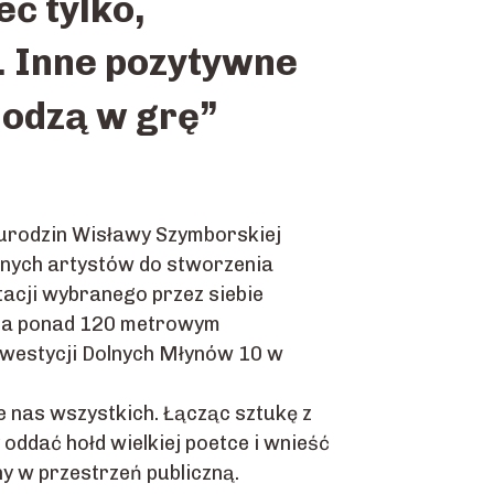
ć tylko,
 Inne pozytywne
hodzą w grę”
a urodzin Wisławy Szymborskiej
tnych artystów do stworzenia
tacji wybranego przez siebie
 na ponad 120 metrowym
nwestycji Dolnych Młynów 10 w
je nas wszystkich. Łącząc sztukę z
oddać hołd wielkiej poetce i wnieść
y w przestrzeń publiczną.