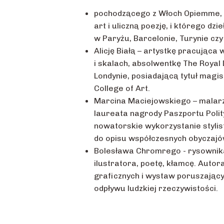
pochodzącego z Włoch Opiemme, 
art i uliczną poezję, i którego dz
w Paryżu, Barcelonie, Turynie czy 
Alicję Białą – artystkę pracująca
i skalach, absolwentkę The Royal
Londynie, posiadającą tytuł magis
College of Art.
Marcina Maciejowskiego – malarz
laureata nagrody Paszportu Polit
nowatorskie wykorzystanie styli
do opisu współczesnych obyczajów
Bolesława Chromrego - rysownik
ilustratora, poetę, kłamcę. Autor
graficznych i wystaw poruszający
odpływu ludzkiej rzeczywistości.