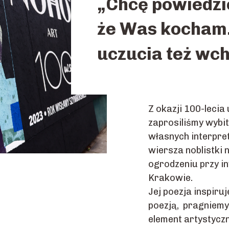
„Chcę powiedzie
że Was kocham.
uczucia też wc
Z okazji 100-leci
zaprosiliśmy wybi
własnych interpre
wiersza noblistki
ogrodzeniu przy i
Krakowie.
Jej poezja inspiru
poezją, pragniemy 
element artystyczn